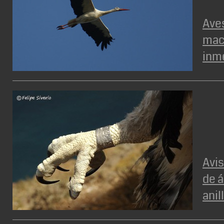
Aves
mac
inm
Avi
de 
anil