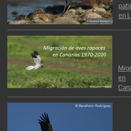
pat
en 
Migr
en
Cana