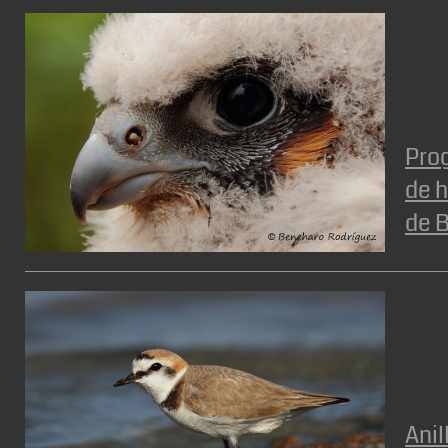
Pro
de 
de B
Anil