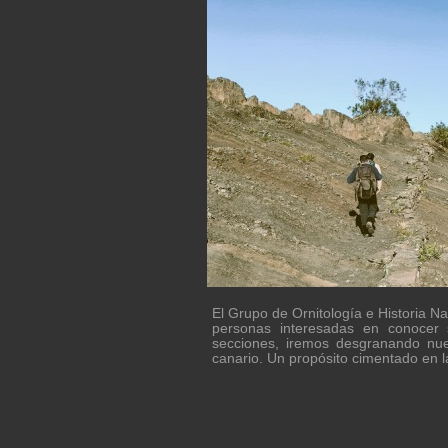
El Grupo de Ornitología e Historia N
personas interesadas en conocer s
secciones, iremos desgranando nue
canario. Un propósito cimentado en la